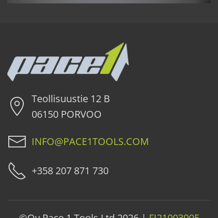
Teollisuustie 12 B
06150 PORVOO
INFO@PACE1TOOLS.COM
+358 207 871 730
©Oy Pace 1 Tools Ltd
2026 |
FI21003905