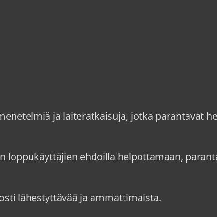
enetelmiä ja laiteratkaisuja, jotka parantavat h
an loppukäyttäjien ehdoilla helpottamaan, para
posti lähestyttävää ja ammattimaista.