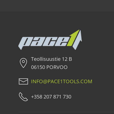
Teollisuustie 12 B
06150 PORVOO
INFO@PACE1TOOLS.COM
+358 207 871 730