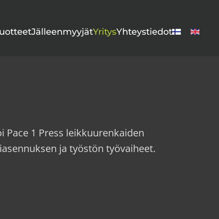
uotteet
Jälleenmyyjät
Yritys
Yhteystiedot
oi Pace 1 Press leikkuurenkaiden
kiasennuksen ja työstön työvaiheet.