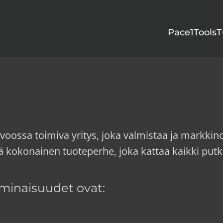
Pace1Tools
T
voossa toimiva yritys, joka valmistaa ja markkin
tää kokonainen tuoteperhe, joka kattaa kaikki put
minaisuudet ovat: