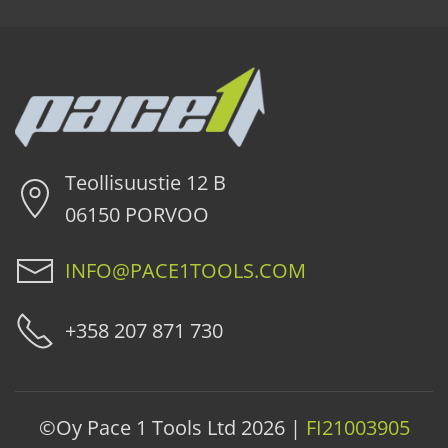
Teollisuustie 12 B
06150 PORVOO
INFO@PACE1TOOLS.COM
+358 207 871 730
©Oy Pace 1 Tools Ltd
2026 |
FI21003905