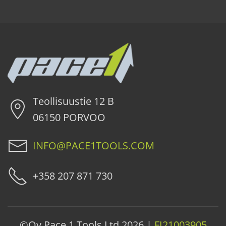
Teollisuustie 12 B
06150 PORVOO
INFO@PACE1TOOLS.COM
+358 207 871 730
©Oy Pace 1 Tools Ltd
2026 |
FI21003905